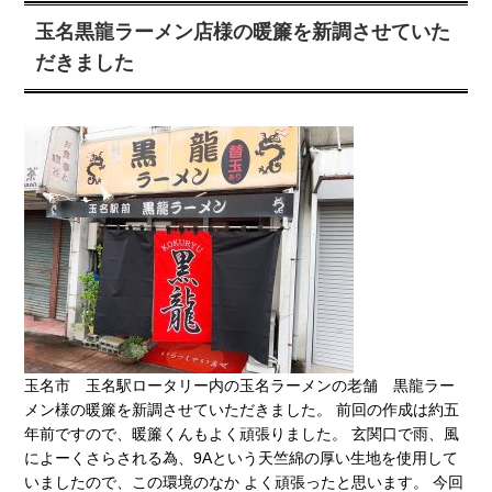
玉名黒龍ラーメン店様の暖簾を新調させていた
だきました
玉名市 玉名駅ロータリー内の玉名ラーメンの老舗 黒龍ラー
メン様の暖簾を新調させていただきました。 前回の作成は約五
年前ですので、暖簾くんもよく頑張りました。 玄関口で雨、風
によーくさらされる為、9Aという天竺綿の厚い生地を使用して
いましたので、この環境のなか よく頑張ったと思います。 今回