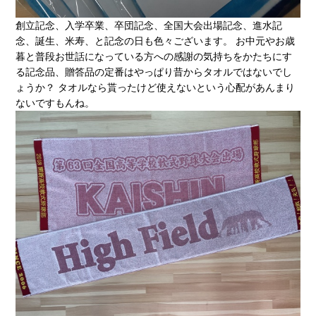
創立記念、入学卒業、卒団記念、全国大会出場記念、進水記
念、誕生、米寿、と記念の日も色々ございます。 お中元やお歳
暮と普段お世話になっている方への感謝の気持ちをかたちにす
る記念品、贈答品の定番はやっぱり昔からタオルではないでし
ょうか？ タオルなら貰ったけど使えないという心配があんまり
ないですもんね。